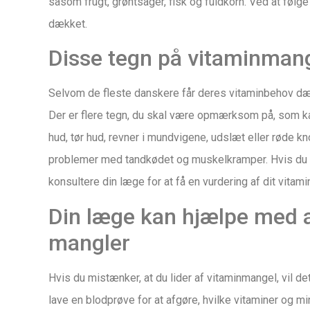
såsom frugt, grøntsager, fisk og fuldkorn. Ved at føl
dækket.
Disse tegn på vitaminma
Selvom de fleste danskere får deres vitaminbehov dæk
Der er flere tegn, du skal være opmærksom på, som kan 
hud, tør hud, revner i mundvigene, udslæt eller røde kn
problemer med tandkødet og muskelkramper. Hvis du 
konsultere din læge for at få en vurdering af dit vitami
Din læge kan hjælpe med at
mangler
Hvis du mistænker, at du lider af vitaminmangel, vil 
lave en blodprøve for at afgøre, hvilke vitaminer og