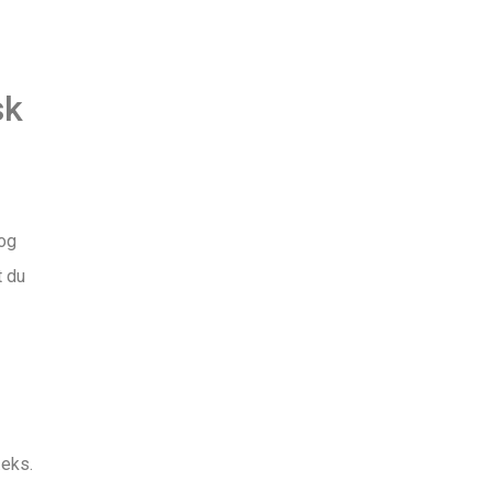
sk
 og
t du
.eks.