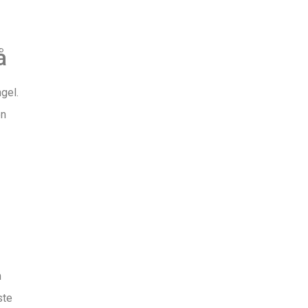
å
gel.
en
n
ste