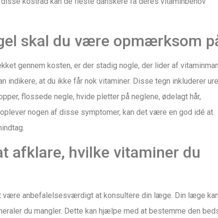
ge disse kostråd kan de fleste danskere få deres vitaminbehov
ngel skal du være opmærksom p
ket gennem kosten, er der stadig nogle, der lider af vitaminman
indikere, at du ikke får nok vitaminer. Disse tegn inkluderer ur
opper, flossede negle, hvide pletter på neglene, ødelagt hår,
oplever nogen af disse symptomer, kan det være en god idé at
nindtag.
 afklare, hvilke vitaminer du
det være anbefalelsesværdigt at konsultere din læge. Din læge ka
 mineraler du mangler. Dette kan hjælpe med at bestemme den bed